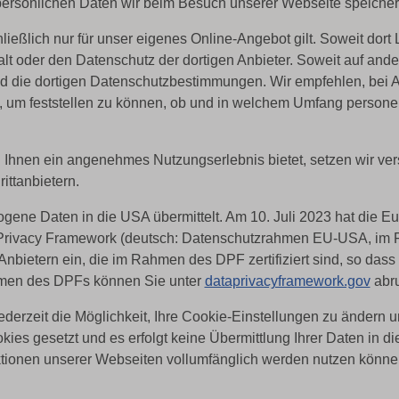
persönlichen Daten wir beim Besuch unserer Webseite speicher
ließlich nur für unser eigenes Online-Angebot gilt. Soweit do
alt oder den Datenschutz der dortigen Anbieter. Soweit auf ande
und die dortigen Datenschutzbestimmungen. Wir empfehlen, bei Au
, um feststellen zu können, ob und in welchem Umfang persone
 Ihnen ein angenehmes Nutzungserlebnis bietet, setzen wir ver
ittanbietern.
ene Daten in die USA übermittelt. Am 10. Juli 2023 hat die 
Privacy Framework (deutsch: Datenschutzrahmen EU-USA, im 
nbietern ein, die im Rahmen des DPF zertifiziert sind, so dass
ahmen des DPFs können Sie unter
dataprivacyframework.gov
abru
erzeit die Möglichkeit, Ihre Cookie-Einstellungen zu ändern 
ies gesetzt und es erfolgt keine Übermittlung Ihrer Daten in d
nktionen unserer Webseiten vollumfänglich werden nutzen könn