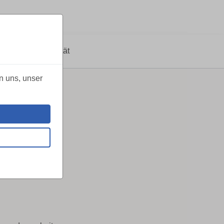
te
Qualität
n uns, unser